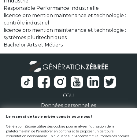
l’Industrie
Responsable Performance Industrielle
licence pro mention maintenance et technologie :
contrôle industriel
licence pro mention maintenance et technologie :
systèmes pluritechniques
Bachelor Arts et Métiers
CGU
Données personnelles
1 Rue de la Noë 44300 Nantes
Le respect de ta vie privée compte pour nous !
Génération Zébrée utilise des cookies pour analyser l'utilisation de la
team@generationzebree.fr
plateforme afin de l'améliorer en continu et te proposer un parcours
d'orientation personnalisé. En cliquant sur "Accepter", tu autorises ces cookies.